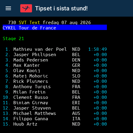
Tipset i sista stund!
730 
SVT Text 
fredag 07 aug 2026      
CY
KEL Tour de France                   
Stage 21                               
1. 
Mathieu van der Poel  NED   
1:58:49
2. 
Jasper Philipsen      BEL     
+0:00
3. 
Mads Pedersen         DEN     
+0:00
4. 
Max Kanter            GER     
+0:00
5. 
Olav Kooij            NED     
+0:00
6. 
Matej Mohoric         SLO     
+0:00
7. 
Rick Pluimers         NED     
+0:00
8. 
Anthony Turgis        FRA     
+0:00
9. 
Milan Fretin          BEL     
+0:00
10. 
Clement Russo         FRA     
+0:00
11. 
Biniam Girmay         ERI     
+0:00
12. 
Jasper Stuyven        BEL     
+0:00
13. 
Michael Matthews      AUS     
+0:00
14. 
Filippo Ganna         ITA     
+0:00
15. 
Huub Artz             NED     
+0:00