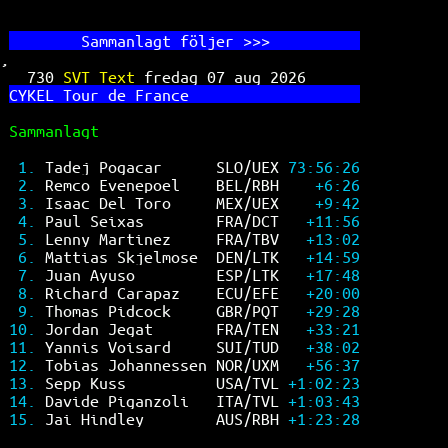
        Sa
mmanlagt följer >>>          
,
730 
SVT Text 
fredag 07 aug 2026      
CY
KEL Tour de France                   
Sammanlagt                             
1. 
Tadej Pogacar      SLO/UEX 
73:56:26
2. 
Remco Evenepoel    BEL/RBH    
+6:26
3. 
Isaac Del Toro     MEX/UEX    
+9:42
4. 
Paul Seixas        FRA/DCT   
+11:56
5. 
Lenny Martinez     FRA/TBV   
+13:02
6. 
Mattias Skjelmose  DEN/LTK   
+14:59
7. 
Juan Ayuso         ESP/LTK   
+17:48
8. 
Richard Carapaz    ECU/EFE   
+20:00
9. 
Thomas Pidcock     GBR/PQT   
+29:28
10. 
Jordan Jegat       FRA/TEN   
+33:21
11. 
Yannis Voisard     SUI/TUD   
+38:02
12. 
Tobias Johannessen NOR/UXM   
+56:37
13. 
Sepp Kuss          USA/TVL 
+1:02:23
14. 
Davide Piganzoli   ITA/TVL 
+1:03:43
15. 
Jai Hindley        AUS/RBH 
+1:23:28