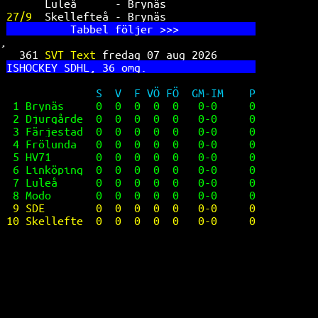
Luleå      - Brynäs              
27/9  
Skellefteå - Brynäs              
          Ta
bbel följer >>>            
,
361 
SVT Text 
fredag 07 aug 2026      
IS
HOCKEY SDHL, 36 omg.                 
S  V  F VÖ FÖ  GM-IM    P
1 Brynäs     0  0  0  0  0   0-0     0
2 Djurgårde  0  0  0  0  0   0-0     0
3 Färjestad  0  0  0  0  0   0-0     0
4 Frölunda   0  0  0  0  0   0-0     0
5 HV71       0  0  0  0  0   0-0     0
6 Linköping  0  0  0  0  0   0-0     0
7 Luleå      0  0  0  0  0   0-0     0
8 Modo       0  0  0  0  0   0-0     0
9 SDE        0  0  0  0  0   0-0     0
10 Skellefte  0  0  0  0  0   0-0     0