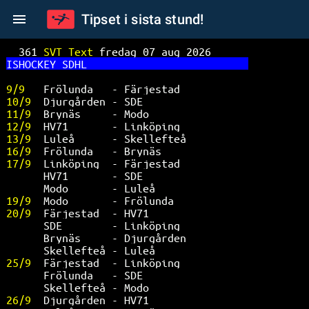
Tipset i sista stund!
361 
SVT Text 
fredag 07 aug 2026      
IS
HOCKEY SDHL                          
9/9   
Frölunda   - Färjestad           
10/9  
Djurgården - SDE                 
11/9  
Brynäs     - Modo                
12/9  
HV71       - Linköping           
13/9  
Luleå      - Skellefteå          
16/9  
Frölunda   - Brynäs              
17/9  
Linköping  - Färjestad           
HV71       - SDE                 
Modo       - Luleå               
19/9  
Modo       - Frölunda            
20/9  
Färjestad  - HV71                
SDE        - Linköping           
Brynäs     - Djurgården          
Skellefteå - Luleå               
25/9  
Färjestad  - Linköping           
Frölunda   - SDE                 
Skellefteå - Modo                
26/9  
Djurgården - HV71                