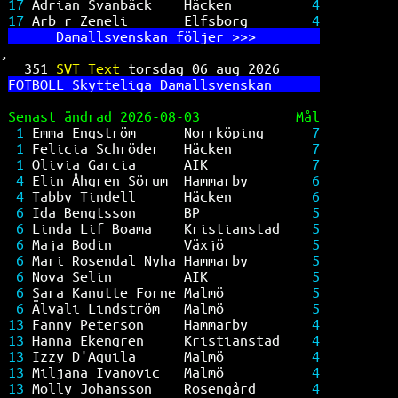
17 
Adrian Svanbäck    Häcken          
4
17 
Arb r Zeneli       Elfsborg        
4
      Da
mallsvenskan följer >>>        
,
351 
SVT Text 
torsdag 06 aug 2026     
FO
TBOLL Skytteliga Damallsvenskan      
Senast ändrad 2026-08-03            Mål
1 
Emma Engström      Norrköping      
7
1 
Felicia Schröder   Häcken          
7
1 
Olivia Garcia      AIK             
7
4 
Elin Åhgren Sörum  Hammarby        
6
4 
Tabby Tindell      Häcken          
6
6 
Ida Bengtsson      BP              
5
6 
Linda Lif Boama    Kristianstad    
5
6 
Maja Bodin         Växjö           
5
6 
Mari Rosendal Nyha Hammarby        
5
6 
Nova Selin         AIK             
5
6 
Sara Kanutte Forne Malmö           
5
6 
Älvali Lindström   Malmö           
5
13 
Fanny Peterson     Hammarby        
4
13 
Hanna Ekengren     Kristianstad    
4
13 
Izzy D'Aquila      Malmö           
4
13 
Miljana Ivanovic   Malmö           
4
13 
Molly Johansson    Rosengård       
4