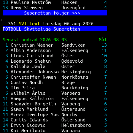
13 
Paulina Nyström    Häcken          
4
13 
Remy Siemsen       Rosengård       
4
        Su
perettan följer >>>          
,
351 
SVT Text 
torsdag 06 aug 2026     
FO
TBOLL Skytteliga Superettan          
Senast ändrad 2026-08-03            Mål
1 
Christian Wagner   Sandviken      
13
2 
Albin Andersson    Falkenberg     
11
3 
Linus Carlstrand   Öster          
10
4 
Leonardo Shahin    Oddevold        
9
5 
Kalipha Jawla      Öster           
8
6 
Alexander Johansso Helsingborg     
7
6 
Christoffer Nyman  Norrköping      
7
6 
Gustav Nordh       Brage           
7
6 
Tim Prica          Norrköping      
7
6 
Wilhelm Ärlig      Varberg         
7
11 
Hampus Källström   Falkenberg      
6
11 
Shanyder Borgelin  Varberg         
6
11 
Simon Marklund     Östersund       
6
14 
Azeez Temitope Yus Norrby          
5
14 
Curtis Edwards     Östersund       
5
14 
Ervin Gigovic      Helsingborg     
5
14 
Kai Meriluoto      Värnamo         
5