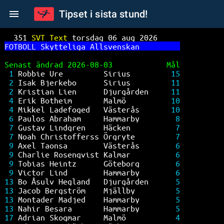
Tipset i sista stund!
351 
SVT Text 
torsdag 06 aug 2026     
FO
TBOLL Skytteliga Allsvenskan         
Senast ändrad 2026-08-03            Mål
1 
Robbie Ure         Sirius         
15
2 
Isak Bjerkebo      Sirius         
11
2 
Kristian Lien      Djurgården     
11
4 
Erik Botheim       Malmö          
10
4 
Mikkel Ladefoged   Västerås       
10
6 
Paulos Abraham     Hammarby        
8
7 
Gustav Lindgren    Häcken          
7
7 
Noah Christofferss Örgryte         
7
9 
Axel Taonsa        Västerås        
6
9 
Charlie Rosenqvist Kalmar          
6
9 
Tobias Heintz      Göteborg        
6
9 
Victor Lind        Hammarby        
6
13 
Bo Åsulv Hegland   Djurgården      
5
13 
Jacob Bergström    Mjällby         
5
13 
Montader Madjed    Hammarby        
5
13 
Nahir Besara       Hammarby        
5
17 
Adrian Skogmar     Malmö           
4