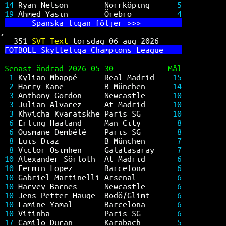
14 
Ryan Nelson        Norrköping      
5
19 
Ahmed Yasin        Örebro          
4
      Sp
anska ligan följer >>>         
,
351 
SVT Text 
torsdag 06 aug 2026     
FO
TBOLL Skytteliga Champions League    
Senast ändrad 2026-05-30            Mål
1 
Kylian Mbappé      Real Madrid    
15
2 
Harry Kane         B München      
14
3 
Anthony Gordon     Newcastle      
10
3 
Julian Alvarez     At Madrid      
10
3 
Khvicha Kvaratskhe Paris SG       
10
6 
Erling Haaland     Man City        
8
6 
Ousmane Dembélé    Paris SG        
8
8 
Luis Diaz          B München       
7
8 
Victor Osimhen     Galatasaray     
7
10 
Alexander Sörloth  At Madrid       
6
10 
Fermin Lopez       Barcelona       
6
10 
Gabriel Martinelli Arsenal         
6
10 
Harvey Barnes      Newcastle       
6
10 
Jens Petter Hauge  Bodö/Glimt      
6
10 
Lamine Yamal       Barcelona       
6
10 
Vitinha            Paris SG        
6
17 
Camilo Duran       Karabach        
5