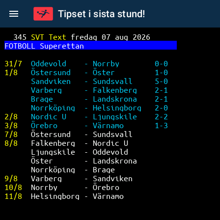
Tipset i sista stund!
345 
SVT Text 
fredag 07 aug 2026      
FO
TBOLL Superettan                     
31/7  
Oddevold    - Norrby        0-0  
1/8   
Östersund   - Öster         1-0  
Sandviken   - Sundsvall     5-0  
Varberg     - Falkenberg    2-1  
Brage       - Landskrona    2-1  
Norrköping  - Helsingborg   2-0  
2/8   
Nordic U    - Ljungskile    2-2  
3/8   
Örebro      - Värnamo       1-3  
7/8   
Östersund   - Sundsvall          
8/8   
Falkenberg  - Nordic U           
Ljungskile  - Oddevold           
Öster       - Landskrona         
Norrköping  - Brage              
9/8   
Varberg     - Sandviken          
10/8  
Norrby      - Örebro             
11/8  
Helsingborg - Värnamo            