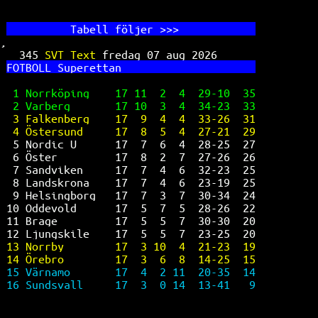
          Ta
bell följer >>>            
,
345 
SVT Text 
fredag 07 aug 2026      
FO
TBOLL Superettan                     
1 Norrköping    17 11  2  4  29-10  35
2 Varberg       17 10  3  4  34-23  33
3 Falkenberg    17  9  4  4  33-26  31
4 Östersund     17  8  5  4  27-21  29
5 Nordic U      17  7  6  4  28-25  27
6 Öster         17  8  2  7  27-26  26
7 Sandviken     17  7  4  6  32-23  25
8 Landskrona    17  7  4  6  23-19  25
9 Helsingborg   17  7  3  7  30-34  24
10 Oddevold      17  5  7  5  28-26  22
11 Brage         17  5  5  7  30-30  20
12 Ljungskile    17  5  5  7  23-25  20
13 Norrby        17  3 10  4  21-23  19
14 Örebro        17  3  6  8  14-25  15
15 Värnamo       17  4  2 11  20-35  14
16 Sundsvall     17  3  0 14  13-41   9