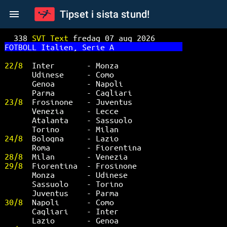
Tipset i sista stund!
338 
SVT Text 
fredag 07 aug 2026      
FO
TBOLL Italien, Serie A               
22/8  
Inter       - Monza              
Udinese     - Como               
Genoa       - Napoli             
Parma       - Cagliari           
23/8  
Frosinone   - Juventus           
Venezia     - Lecce              
Atalanta    - Sassuolo           
Torino      - Milan              
24/8  
Bologna     - Lazio              
Roma        - Fiorentina         
28/8  
Milan       - Venezia            
29/8  
Fiorentina  - Frosinone          
Monza       - Udinese            
Sassuolo    - Torino             
Juventus    - Parma              
30/8  
Napoli      - Como               
Cagliari    - Inter              
Lazio       - Genoa              