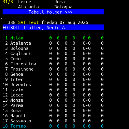
31/8  
Lecce       - Roma               
Atalanta    - Bologna            
          Ta
bell följer >>>            
,
338 
SVT Text 
fredag 07 aug 2026      
FO
TBOLL Italien, Serie A               
1 Milan          0  0  0  0   0-0    0
2 Atalanta       0  0  0  0   0-0    0
3 Bologna        0  0  0  0   0-0    0
4 Cagliari       0  0  0  0   0-0    0
5 Como           0  0  0  0   0-0    0
6 Fiorentina     0  0  0  0   0-0    0
7 Frosinone      0  0  0  0   0-0    0
8 Genoa          0  0  0  0   0-0    0
9 Inter          0  0  0  0   0-0    0
10 Juventus       0  0  0  0   0-0    0
11 Lazio          0  0  0  0   0-0    0
12 Lecce          0  0  0  0   0-0    0
13 Monza          0  0  0  0   0-0    0
14 Parma          0  0  0  0   0-0    0
15 Roma           0  0  0  0   0-0    0
16 Napoli         0  0  0  0   0-0    0
17 Sassuolo       0  0  0  0   0-0    0
18 Torino         0  0  0  0   0-0    0